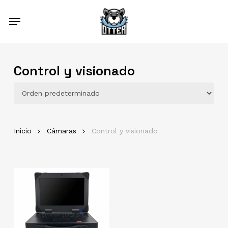
Skip
Menu
to
main
content
Control y visionado
Inicio
Cámaras
Control y visionado